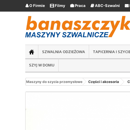
O Firmie
Filmy
Praca
ABC-Szwalni





SZWALNIA ODZIEŻOWA
TAPICERNIA I SZYC
SZYJ W DOMU
Maszyny do szycia przemysłowe
Części i akcesoria
C