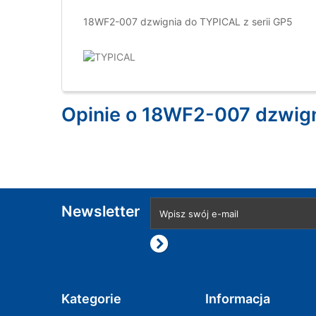
18WF2-007 dzwignia do TYPICAL z serii GP5
Opinie o 18WF2-007 dzwign
Newsletter
Kategorie
Informacja