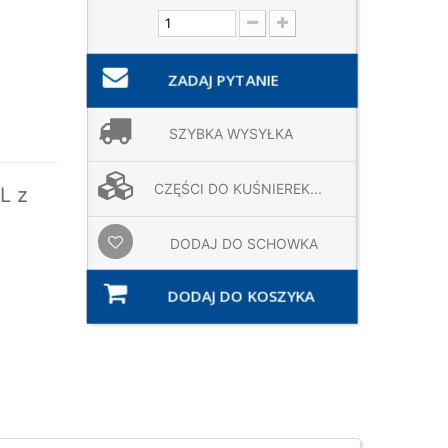
ZADAJ PYTANIE
SZYBKA WYSYŁKA
CZĘŚCI DO KUŚNIEREK...
L z
DODAJ DO SCHOWKA
DODAJ DO KOSZYKA