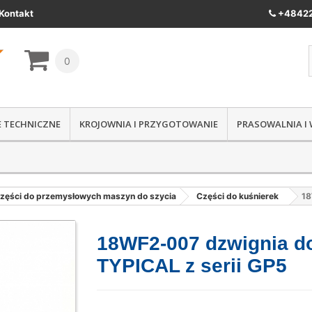
Kontakt
+48422
0
IE TECHNICZNE
KROJOWNIA I PRZYGOTOWANIE
PRASOWALNIA I
zęści do przemysłowych maszyn do szycia
Części do kuśnierek
18
18WF2-007 dzwignia d
TYPICAL z serii GP5