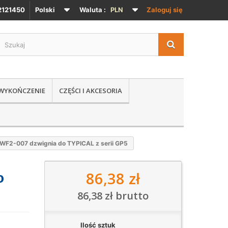
121450
Polski
Waluta :
PLN
Zaloguj się
 WYKOŃCZENIE
CZĘŚCI I AKCESORIA
WF2-007 dzwignia do TYPICAL z serii GP5
86,38 zł
o
86,38 zł
brutto
Ilość sztuk