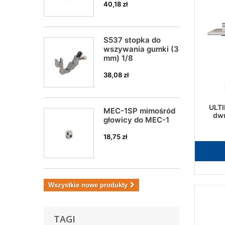
40,18 zł
S537 stopka do
wszywania gumki (3
mm) 1/8
38,08 zł
ULTI
MEC-1SP mimośród
dw
głowicy do MEC-1
18,75 zł
Wszystkie nowe produkty
TAGI