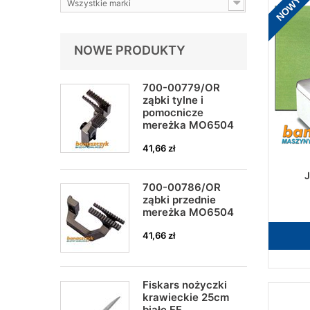
NOWY
Wszystkie marki
NOWE PRODUKTY
700-00779/OR
ząbki tylne i
pomocnicze
mereżka MO6504
41,66 zł
700-00786/OR
ząbki przednie
mereżka MO6504
41,66 zł
Fiskars nożyczki
krawieckie 25cm
białe FF