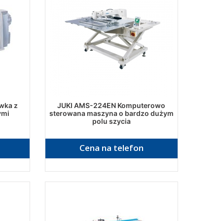
wka z
JUKI AMS-224EN Komputerowo
ymi
sterowana maszyna o bardzo dużym
polu szycia
Cena na telefon