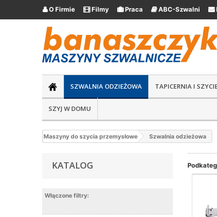
O Firmie
Filmy
Praca
ABC-Szwalni





SZWALNIA ODZIEŻOWA
TAPICERNIA I SZYC
SZYJ W DOMU
Maszyny do szycia przemysłowe
Szwalnia odzieżowa
KATALOG
Podkateg
Włączone filtry: