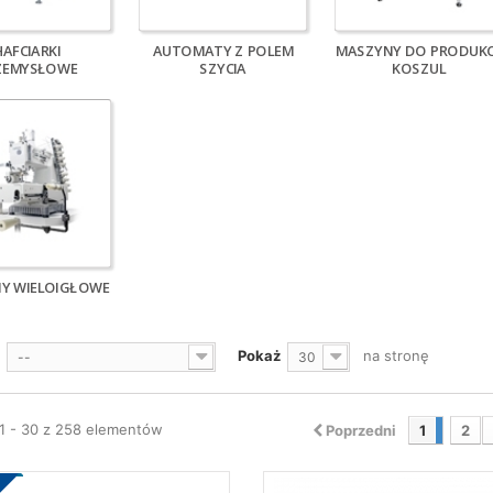
HAFCIARKI
AUTOMATY Z POLEM
MASZYNY DO PRODUKC
ZEMYSŁOWE
SZYCIA
KOSZUL
Y WIELOIGŁOWE
Pokaż
na stronę
--
30
1 - 30 z 258 elementów
Poprzedni
1
2