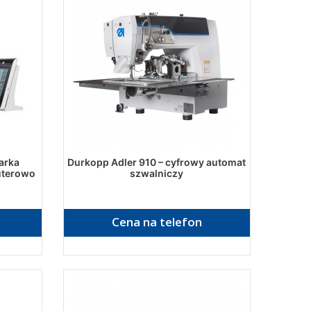
arka
Durkopp Adler 910 – cyfrowy automat
uterowo
szwalniczy
Cena na telefon