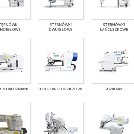
TĘBNÓWKI
STĘBNÓWKI
STĘBNÓWKI
DNOIGŁOWE
DWUIGŁOWE
ŁAŃCUSZKOWE
RKI BIELIŹNIANE
DZIURKARKI ODZIEŻOWE
GUZIKARKI