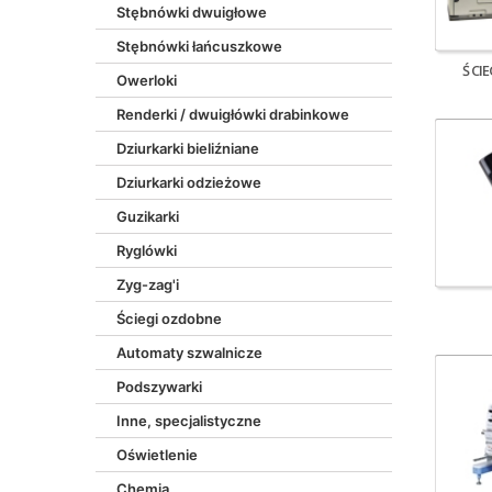
Stębnówki dwuigłowe
STROBEL
(4)
Stębnówki łańcuszkowe
TYPICAL
(37)
ŚCI
Owerloki
ULTIMA
(16)
Renderki / dwuigłówki drabinkowe
Dziurkarki bieliźniane
Dziurkarki odzieżowe
Guzikarki
Ryglówki
Zyg-zag'i
Ściegi ozdobne
Automaty szwalnicze
Podszywarki
Inne, specjalistyczne
Oświetlenie
Chemia