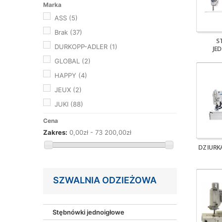
Marka
ASS
(5)
Brak
(37)
S
DURKOPP-ADLER
(1)
JE
GLOBAL
(2)
HAPPY
(4)
JEUX
(2)
JUKI
(88)
KANSAI
(2)
Cena
Zakres:
0,00zł - 73 200,00zł
KINGTEX
(5)
DZIURKA
MAIER
(1)
MAX
(7)
REECE
(2)
SZWALNIA ODZIEŻOWA
SAKURA
(3)
SHUNFA
(8)
Stębnówki jednoigłowe
SIRUBA
(2)