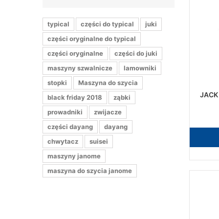
typical
części do typical
juki
części oryginalne do typical
części oryginalne
części do juki
maszyny szwalnicze
lamowniki
stopki
Maszyna do szycia
JACK 
black friday 2018
ząbki
prowadniki
zwijacze
części dayang
dayang
chwytacz
suisei
maszyny janome
maszyna do szycia janome