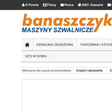
O Firmie
Filmy
Praca
ABC-Szwalni





SZWALNIA ODZIEŻOWA
TAPICERNIA I SZYC
SZYJ W DOMU
Maszyny do szycia przemysłowe
Części i akcesoria
C