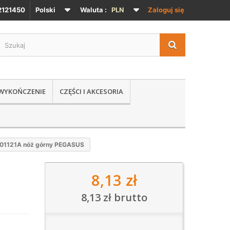
121450
Polski
Waluta :
PLN
Zaloguj się
 WYKOŃCZENIE
CZĘŚCI I AKCESORIA
01121A nóż górny PEGASUS
8,13 zł
8,13 zł
brutto