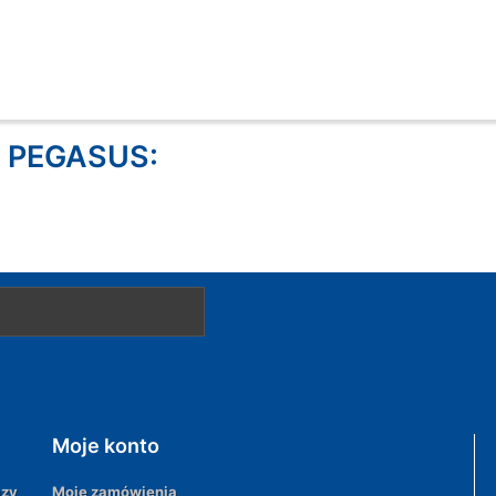
y PEGASUS:
Moje konto
azy
Moje zamówienia