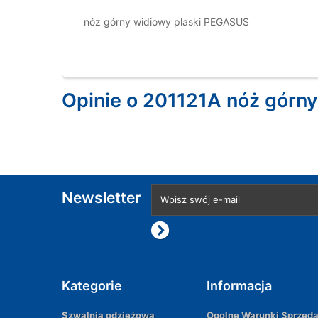
nóz górny widiowy plaski PEGASUS
Opinie o 201121A nóż górn
Newsletter
Kategorie
Informacja
Szwalnia odzieżowa
Ogolne Warunki Sprzed