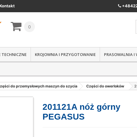
Kontakt
+48422
0
IE TECHNICZNE
KROJOWNIA I PRZYGOTOWANIE
PRASOWALNIA I
zęści do przemysłowych maszyn do szycia
Części do owerloków
2
201121A nóż górny
PEGASUS