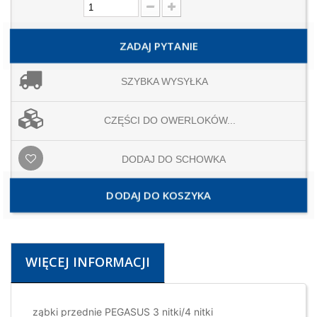
ZADAJ PYTANIE
SZYBKA WYSYŁKA
CZĘŚCI DO OWERLOKÓW...
DODAJ DO SCHOWKA
DODAJ DO KOSZYKA
WIĘCEJ INFORMACJI
ząbki przednie PEGASUS 3 nitki/4 nitki