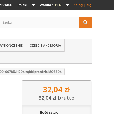
121450
Polski
Waluta :
PLN
Zaloguj się
 WYKOŃCZENIE
CZĘŚCI I AKCESORIA
00-00785/H204 ząbki przednie MO6504
32,04 zł
32,04 zł
brutto
Ilość sztuk