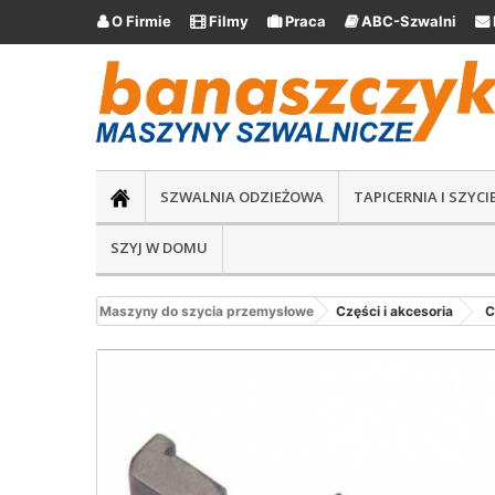
O Firmie
Filmy
Praca
ABC-Szwalni





SZWALNIA ODZIEŻOWA
TAPICERNIA I SZYC
SZYJ W DOMU
Maszyny do szycia przemysłowe
Części i akcesoria
C