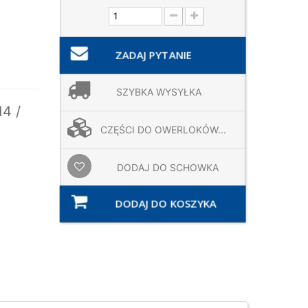
ZADAJ PYTANIE
SZYBKA WYSYŁKA
4 /
CZĘŚCI DO OWERLOKÓW...
DODAJ DO SCHOWKA
DODAJ DO KOSZYKA