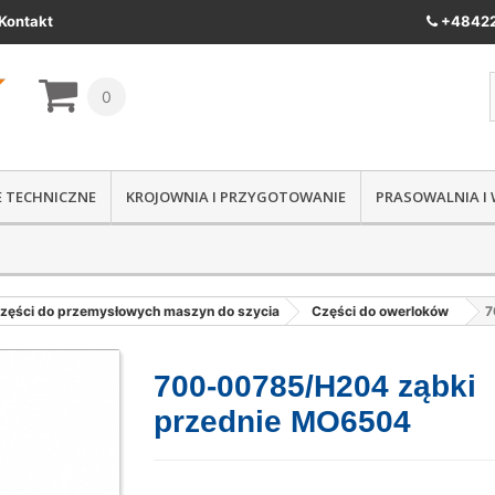
Kontakt
+48422
0
IE TECHNICZNE
KROJOWNIA I PRZYGOTOWANIE
PRASOWALNIA I
zęści do przemysłowych maszyn do szycia
Części do owerloków
7
700-00785/H204 ząbki
przednie MO6504