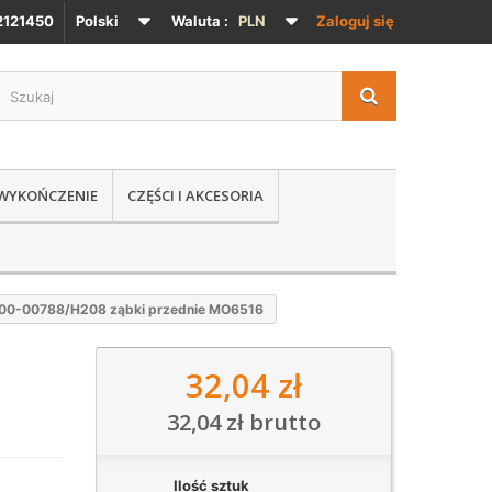
121450
Polski
Waluta :
PLN
Zaloguj się
 WYKOŃCZENIE
CZĘŚCI I AKCESORIA
00-00788/H208 ząbki przednie MO6516
32,04 zł
32,04 zł
brutto
Ilość sztuk