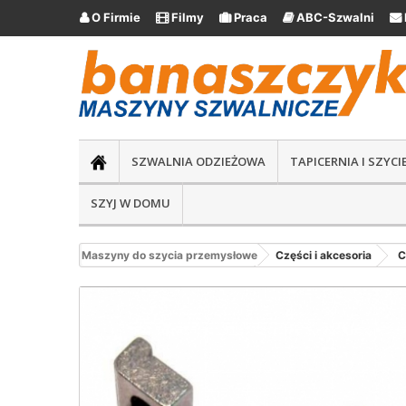
O Firmie
Filmy
Praca
ABC-Szwalni





SZWALNIA ODZIEŻOWA
TAPICERNIA I SZYC
SZYJ W DOMU
Maszyny do szycia przemysłowe
Części i akcesoria
C