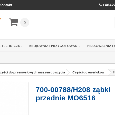
Kontakt
+48422
0
IE TECHNICZNE
KROJOWNIA I PRZYGOTOWANIE
PRASOWALNIA I
zęści do przemysłowych maszyn do szycia
Części do owerloków
7
700-00788/H208 ząbki
przednie MO6516