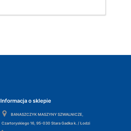
Informacja o sklepie
BANASZCZYK MASZYNY SZWALNICZE,
Czartoryskiego 16, 95-030 Stara Gadka k. / Łodzi