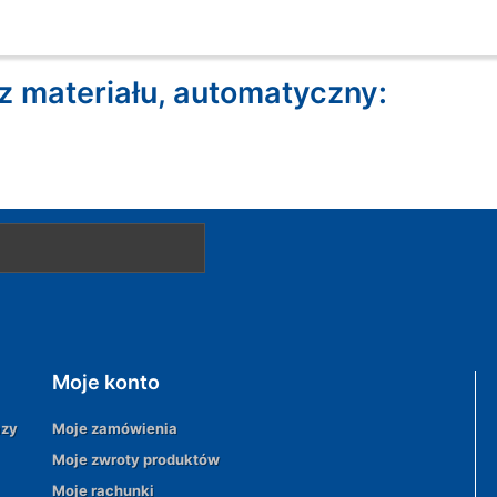
 materiału, automatyczny:
Moje konto
azy
Moje zamówienia
Moje zwroty produktów
Moje rachunki