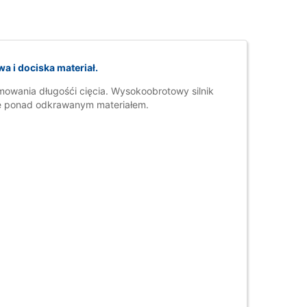
a i dociska materiał.
mowania długośći cięcia. Wysokoobrotowy silnik
wę ponad odkrawanym materiałem.