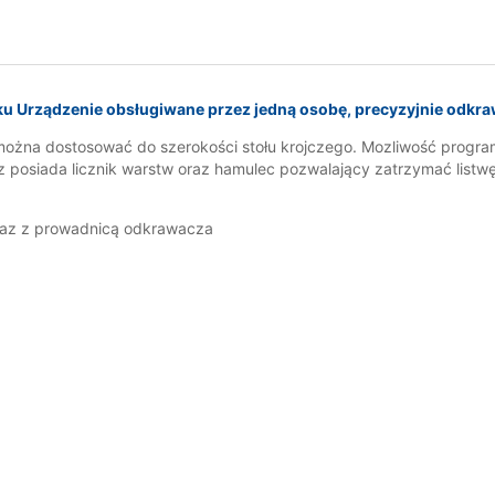
u Urządzenie obsługiwane przez jedną osobę, precyzyjnie odkraw
ć można dostosować do szerokości stołu krojczego. Mozliwość progra
z posiada licznik warstw oraz hamulec pozwalający zatrzymać list
raz z prowadnicą odkrawacza