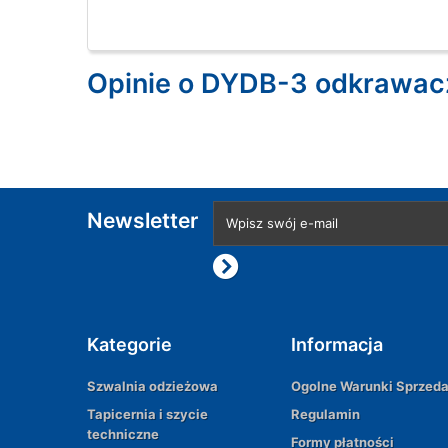
Opinie o DYDB-3 odkrawacz
Newsletter
Kategorie
Informacja
Szwalnia odzieżowa
Ogolne Warunki Sprzed
Tapicernia i szycie
Regulamin
techniczne
Formy płatności