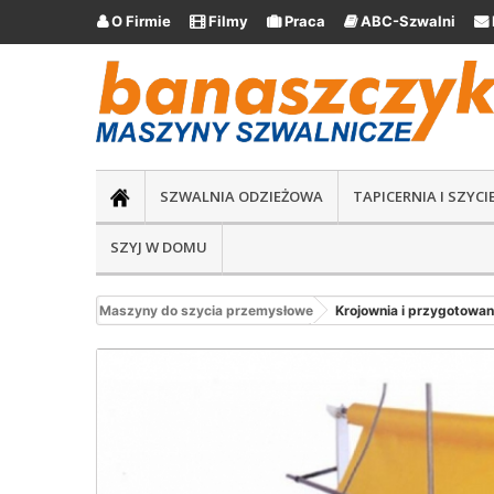
O Firmie
Filmy
Praca
ABC-Szwalni





SZWALNIA ODZIEŻOWA
TAPICERNIA I SZYC
SZYJ W DOMU
Maszyny do szycia przemysłowe
Krojownia i przygotowan