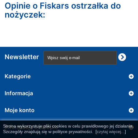
Opinie o Fiskars ostrzałka do
nożyczek:
Newsletter
Kategorie
Informacja
Moje konto
Strona wykorzystuje pliki cookies w celu prawidłowego jej działania.
Informacja o sklepie
Szczegóły znajdują się w polityce prywatności.
[
czytaj więcej...
]