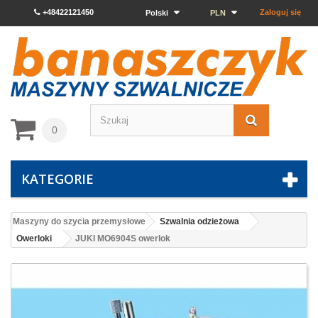
+48422121450
Zaloguj się
Polski
PLN
0
KATEGORIE
Maszyny do szycia przemysłowe
Szwalnia odzieżowa
Owerloki
JUKI MO6904S owerlok