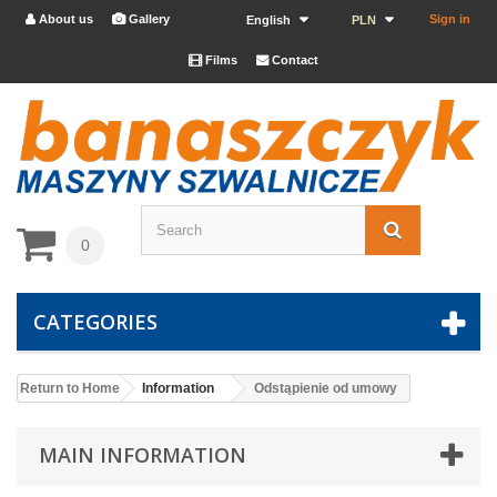
About us
Gallery
Sign in


English
PLN
Films
Contact


0
CATEGORIES
Return to Home
Information
Odstąpienie od umowy
MAIN INFORMATION