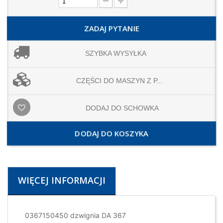
ZADAJ PYTANIE
SZYBKA WYSYŁKA
CZĘŚCI DO MASZYN Z P...
DODAJ DO SCHOWKA
DODAJ DO KOSZYKA
WIĘCEJ INFORMACJI
0367150450 dzwignia DA 367