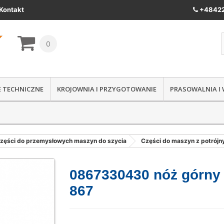
Kontakt
+48422
0
IE TECHNICZNE
KROJOWNIA I PRZYGOTOWANIE
PRASOWALNIA I
zęści do przemysłowych maszyn do szycia
Części do maszyn z potrój
0867330430 nóż górny
867