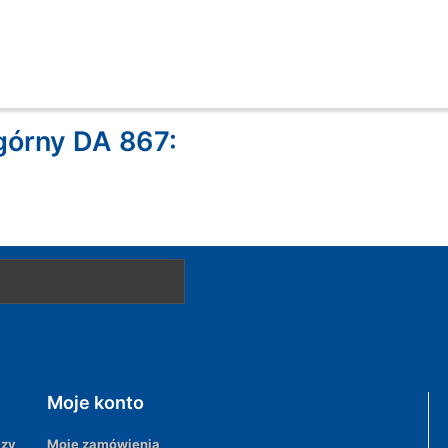
górny DA 867:
Moje konto
azy
Moje zamówienia