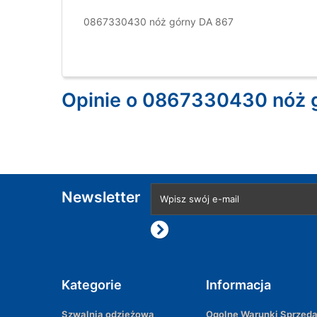
0867330430 nóż górny DA 867
Opinie o 0867330430 nóż 
Newsletter
Kategorie
Informacja
Szwalnia odzieżowa
Ogolne Warunki Sprzed