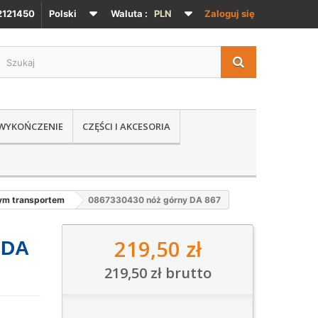
121450
Polski
Waluta :
PLN
Zaloguj się
 WYKOŃCZENIE
CZĘŚCI I AKCESORIA
nym transportem
0867330430 nóż górny DA 867
219,50 zł
 DA
219,50 zł
brutto