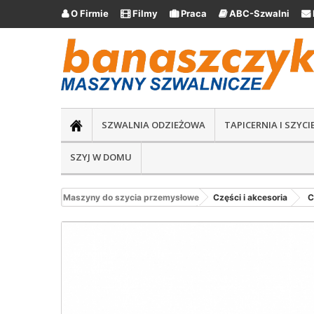
O Firmie
Filmy
Praca
ABC-Szwalni





SZWALNIA ODZIEŻOWA
TAPICERNIA I SZYC
SZYJ W DOMU
Maszyny do szycia przemysłowe
Części i akcesoria
C