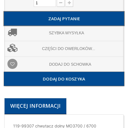
ZADAJ PYTANIE
SZYBKA WYSYŁKA
CZĘŚCI DO OWERLOKÓW...
DODAJ DO SCHOWKA
DODAJ DO KOSZYKA
WIĘCEJ INFORMACJI
119-99307 chwytacz dolny MO3700 / 6700