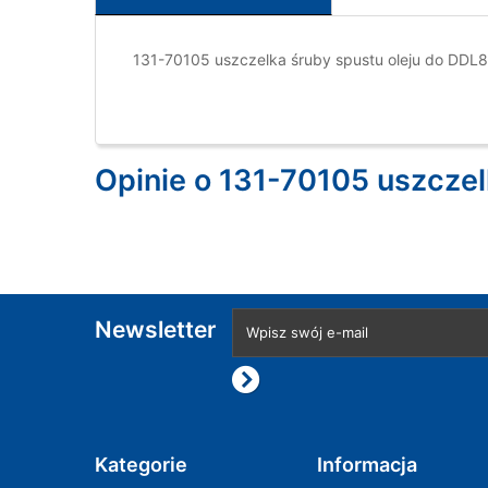
131-70105 uszczelka śruby spustu oleju do DDL
Opinie o 131-70105 uszczel
Newsletter
Kategorie
Informacja