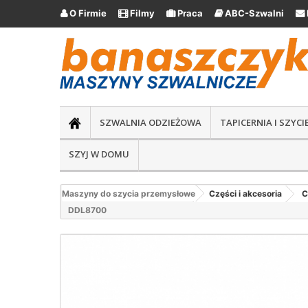
O Firmie
Filmy
Praca
ABC-Szwalni





SZWALNIA ODZIEŻOWA
TAPICERNIA I SZYC
SZYJ W DOMU
Maszyny do szycia przemysłowe
Części i akcesoria
C
DDL8700