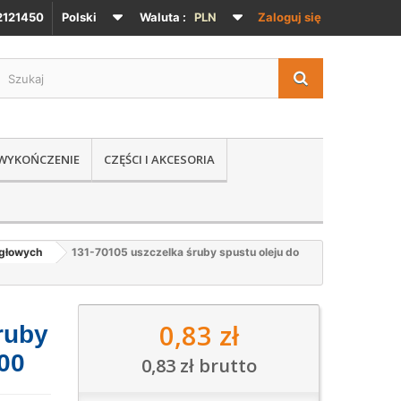
121450
Polski
Waluta :
PLN
Zaloguj się
 WYKOŃCZENIE
CZĘŚCI I AKCESORIA
igłowych
131-70105 uszczelka śruby spustu oleju do
0,83 zł
ruby
00
0,83 zł
brutto