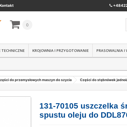
Kontakt
+48422
0
IE TECHNICZNE
KROJOWNIA I PRZYGOTOWANIE
PRASOWALNIA I
zęści do przemysłowych maszyn do szycia
Części do stębnówek jedno
131-70105 uszczelka ś
spustu oleju do DDL87