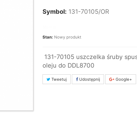
Symbol:
131-70105/OR
Marka:
Stan:
Nowy produkt
131-70105 uszczelka śruby spu
oleju do DDL8700
Tweetuj
Udostępnij
Google+