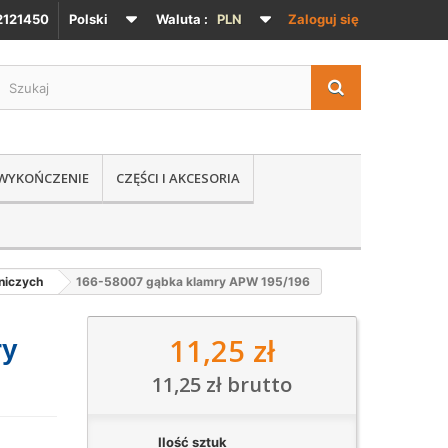
121450
Polski
Waluta :
PLN
Zaloguj się
 WYKOŃCZENIE
CZĘŚCI I AKCESORIA
niczych
166-58007 gąbka klamry APW 195/196
11,25 zł
ry
11,25 zł
brutto
Ilość sztuk