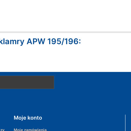
 klamry APW 195/196:
Moje konto
azy
Moje zamówienia