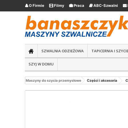
O Firmie
Filmy
Praca
ABC-Szwalni





SZWALNIA ODZIEŻOWA
TAPICERNIA I SZYC
SZYJ W DOMU
Maszyny do szycia przemysłowe
Części i akcesoria
C