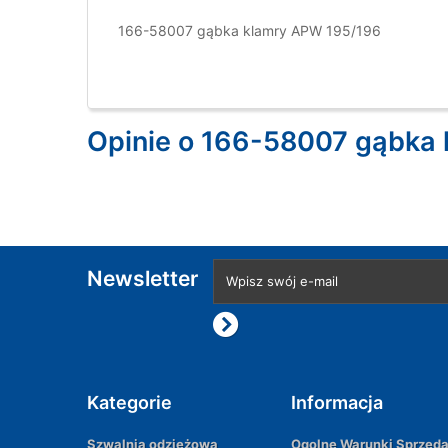
166-58007 gąbka klamry APW 195/196
Opinie o 166-58007 gąbka
Newsletter
Kategorie
Informacja
Szwalnia odzieżowa
Ogolne Warunki Sprzed