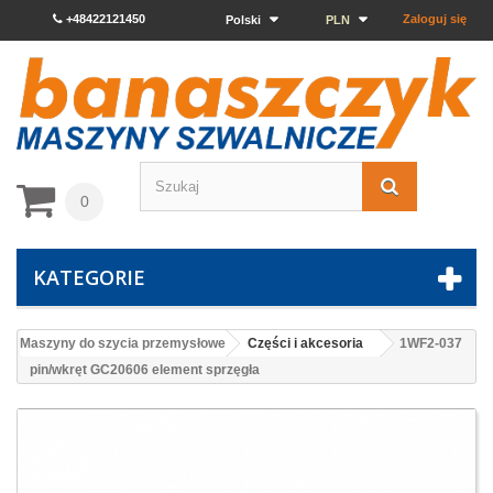
+48422121450
Zaloguj się
Polski
PLN
0
KATEGORIE
Maszyny do szycia przemysłowe
Części i akcesoria
1WF2-037
pin/wkręt GC20606 element sprzęgła