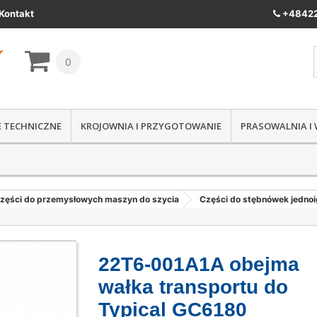
Kontakt
+48422
0
IE TECHNICZNE
KROJOWNIA I PRZYGOTOWANIE
PRASOWALNIA I
zęści do przemysłowych maszyn do szycia
Części do stębnówek jedno
22T6-001A1A obejma
wałka transportu do
Typical GC6180