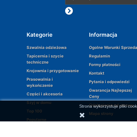
Kategorie
Informacja
Szwalnia odzieżowa
Ogolne Warunki Sprzed
Tapicernia i szycie
Regulamin
techniczne
Formy płatności
Krojownia i przygotowanie
Kontakt
Prasowalnia i
Pytania i odpowiedzi
wykończenie
Gwarancja Najlepszej
Części i akcesoria
Ceny
Szyj w domu
Odstąpienie od umowy
Strona wykorzystuje pliki cook
Top 100
Mapa strony
Popularne