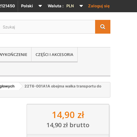
121450
Polski
Waluta :
PLN
Zaloguj się
 WYKOŃCZENIE
CZĘŚCI I AKCESORIA
igłowych
22T6-001A1A obejma wałka transportu do
14,90 zł
14,90 zł
brutto