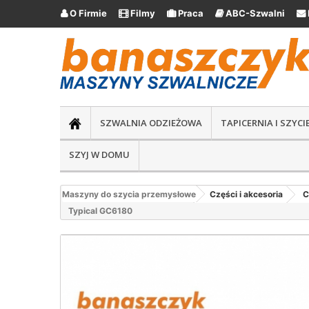
O Firmie
Filmy
Praca
ABC-Szwalni





SZWALNIA ODZIEŻOWA
TAPICERNIA I SZYC
SZYJ W DOMU
Maszyny do szycia przemysłowe
Części i akcesoria
C
Typical GC6180