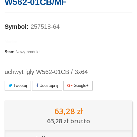
W562-01CB/MF
Symbol:
257518-64
Marka:
Stan:
Nowy produkt
uchwyt igły W562-01CB / 3x64
Tweetuj
Udostępnij
Google+
63,28 zł
63,28 zł
brutto