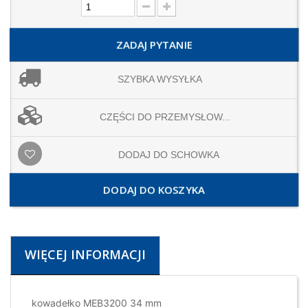
ZADAJ PYTANIE
SZYBKA WYSYŁKA
CZĘŚCI DO PRZEMYSŁOW...
DODAJ DO SCHOWKA
DODAJ DO KOSZYKA
WIĘCEJ INFORMACJI
kowadełko MEB3200 34 mm