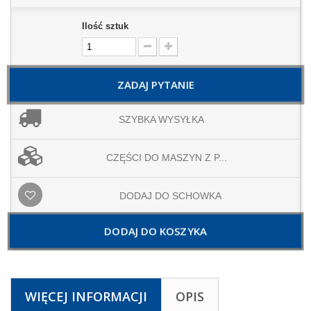
Ilość sztuk
ZADAJ PYTANIE
SZYBKA WYSYŁKA
CZĘŚCI DO MASZYN Z P...
DODAJ DO SCHOWKA
DODAJ DO KOSZYKA
WIĘCEJ INFORMACJI
OPIS