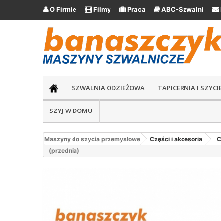
O Firmie
Filmy
Praca
ABC-Szwalni





SZWALNIA ODZIEŻOWA
TAPICERNIA I SZYC
SZYJ W DOMU
Maszyny do szycia przemysłowe
Części i akcesoria
C
(przednia)