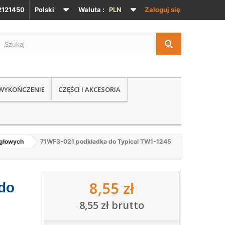
121450
Polski
Waluta :
PLN
Zaloguj się
 WYKOŃCZENIE
CZĘŚCI I AKCESORIA
igłowych
71WF3-021 podkładka do Typical TW1-1245
8,55 zł
do
8,55 zł
brutto