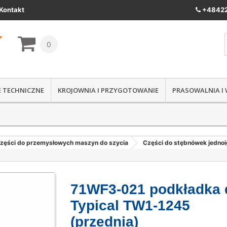
Kontakt
+48422
0
IE TECHNICZNE
KROJOWNIA I PRZYGOTOWANIE
PRASOWALNIA I
zęści do przemysłowych maszyn do szycia
Części do stębnówek jedno
71WF3-021 podkładka 
Typical TW1-1245
(przednia)