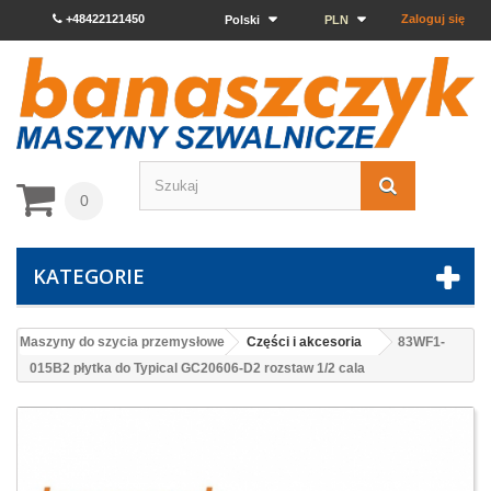
+48422121450
Zaloguj się
Polski
PLN
0
KATEGORIE
Maszyny do szycia przemysłowe
Części i akcesoria
83WF1-
015B2 płytka do Typical GC20606-D2 rozstaw 1/2 cala