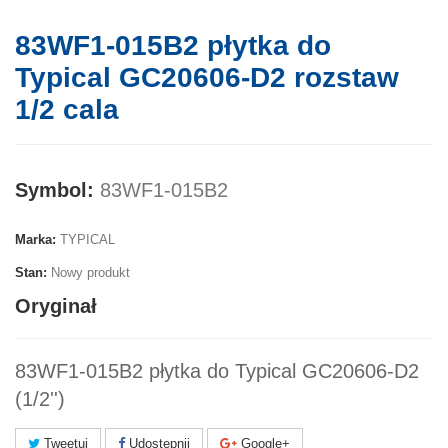
83WF1-015B2 płytka do
Typical GC20606-D2 rozstaw
1/2 cala
Symbol:
83WF1-015B2
Marka:
TYPICAL
Stan:
Nowy produkt
Oryginał
83WF1-015B2 płytka do Typical GC20606-D2
(1/2'')
Tweetuj
Udostępnij
Google+