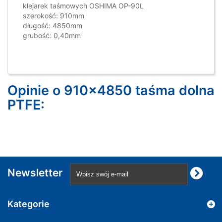
klejarek taśmowych OSHIMA OP-90L
szerokość: 910mm
długość: 4850mm
grubość: 0,40mm
Opinie o 910x4850 taśma dolna
PTFE:
Newsletter
Kategorie