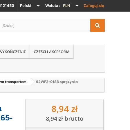
121450
Polski
Waluta :
PLN
Zaloguj się
 WYKOŃCZENIE
CZĘŚCI I AKCESORIA
nym transportem
92WF2-018B spręzynka
8,94 zł
a
65-
8,94 zł
brutto