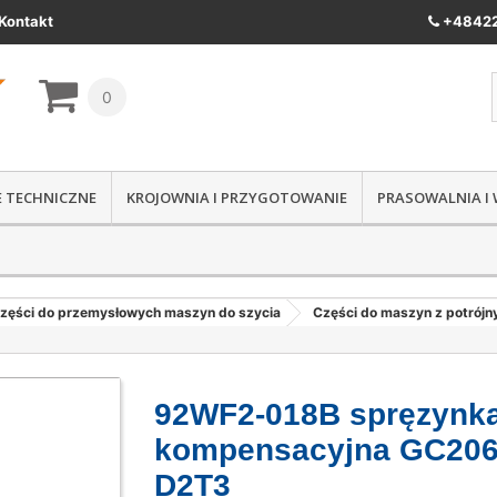
Kontakt
+48422
0
IE TECHNICZNE
KROJOWNIA I PRZYGOTOWANIE
PRASOWALNIA I
zęści do przemysłowych maszyn do szycia
Części do maszyn z potrój
92WF2-018B spręzynk
kompensacyjna GC206
D2T3