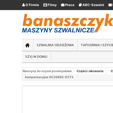
O Firmie
Filmy
Praca
ABC-Szwalni





SZWALNIA ODZIEŻOWA
TAPICERNIA I SZYC
SZYJ W DOMU
Maszyny do szycia przemysłowe
Części i akcesoria
C
kompensacyjna GC20665-D2T3