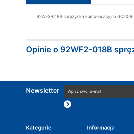
92WF2-018B spręzynka kompensacyjna GC206
Opinie o 92WF2-018B spr
Newsletter
Kategorie
Informacja