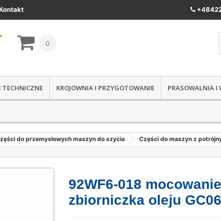
Kontakt
+48422
0
IE TECHNICZNE
KROJOWNIA I PRZYGOTOWANIE
PRASOWALNIA I
zęści do przemysłowych maszyn do szycia
Części do maszyn z potrój
92WF6-018 mocowani
zbiorniczka oleju GC0