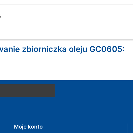
5
anie zbiorniczka oleju GC0605:
Moje konto