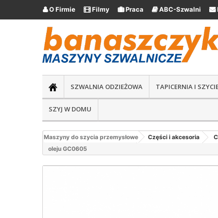
O Firmie
Filmy
Praca
ABC-Szwalni





SZWALNIA ODZIEŻOWA
TAPICERNIA I SZYC
SZYJ W DOMU
Maszyny do szycia przemysłowe
Części i akcesoria
C
oleju GC0605