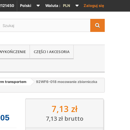
121450
Polski
Waluta :
PLN
Zaloguj się
 WYKOŃCZENIE
CZĘŚCI I AKCESORIA
nym transportem
92WF6-018 mocowanie zbiorniczka
7,13 zł
e
605
7,13 zł
brutto