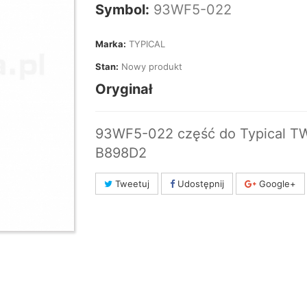
Symbol:
93WF5-022
Marka:
TYPICAL
Stan:
Nowy produkt
Oryginał
93WF5-022 część do Typical T
B898D2
Tweetuj
Udostępnij
Google+