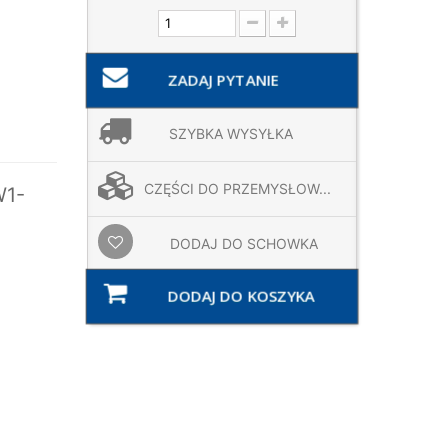
ZADAJ PYTANIE
SZYBKA WYSYŁKA
CZĘŚCI DO PRZEMYSŁOW...
W1-
DODAJ DO SCHOWKA
DODAJ DO KOSZYKA