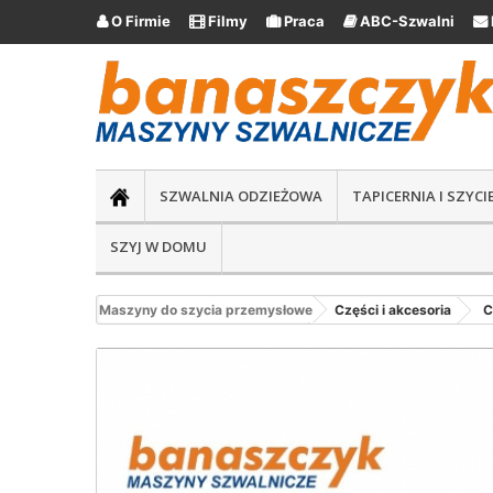
O Firmie
Filmy
Praca
ABC-Szwalni





SZWALNIA ODZIEŻOWA
TAPICERNIA I SZYC
SZYJ W DOMU
Maszyny do szycia przemysłowe
Części i akcesoria
C