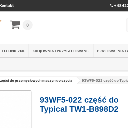
Kontakt
+48422
0
IE TECHNICZNE
KROJOWNIA I PRZYGOTOWANIE
PRASOWALNIA I
zęści do przemysłowych maszyn do szycia
93WF5-022 część do Typi
93WF5-022 część do
Typical TW1-B898D2