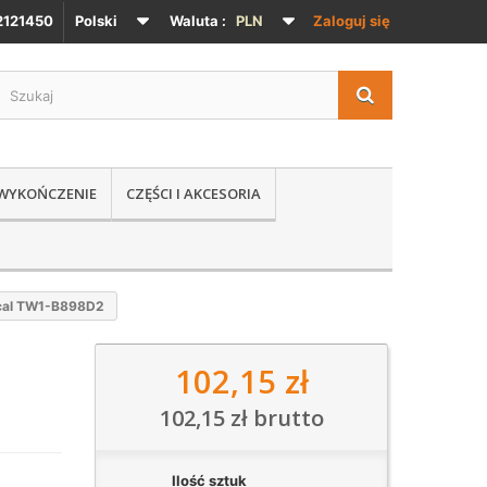
121450
Polski
Waluta :
PLN
Zaloguj się
 WYKOŃCZENIE
CZĘŚCI I AKCESORIA
cal TW1-B898D2
102,15 zł
102,15 zł
brutto
Ilość sztuk