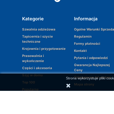
Kategorie
Informacja
Szwalnia odzieżowa
Ogolne Warunki Sprzed
Tapicernia i szycie
Regulamin
techniczne
Formy płatności
Krojownia i przygotowanie
Kontakt
Prasowalnia i
Pytania i odpowiedzi
wykończenie
Gwarancja Najlepszej
Części i akcesoria
Ceny
Szyj w domu
Odstąpienie od umowy
Strona wykorzystuje pliki cook
Top 100
Mapa strony
Popularne
© 2026 | All rights reserved