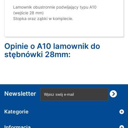
Lamownik obustronnie podwijający typu A10
(wejście 28 mm)
Stopka oraz ząbki w komplecie.
Opinie o A10 lamownik do
stębnówki 28mm:
Newsletter
Kategorie
Informacja