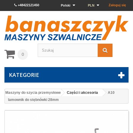
+48422121450
Zaloguj się
Polski
PLN
0
KATEGORIE
Maszyny do szycia przemysłowe
Części i akcesoria
A10
lamownik do stębnówki 28mm