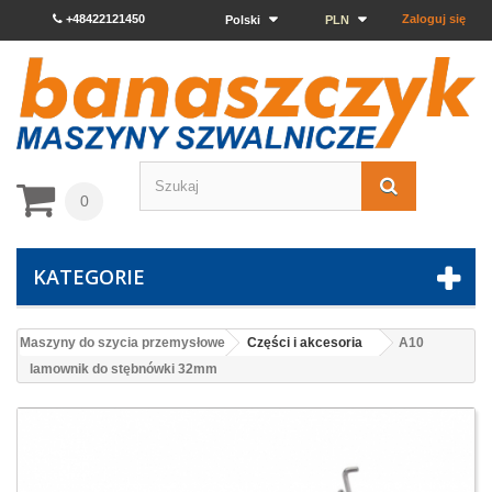
+48422121450
Zaloguj się
Polski
PLN
0
KATEGORIE
Maszyny do szycia przemysłowe
Części i akcesoria
A10
lamownik do stębnówki 32mm