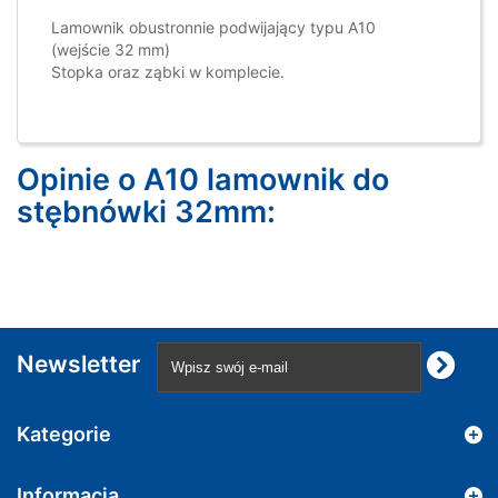
Lamownik obustronnie podwijający typu A10
(wejście 32 mm)
Stopka oraz ząbki w komplecie.
Opinie o A10 lamownik do
stębnówki 32mm:
Newsletter
Kategorie
Informacja