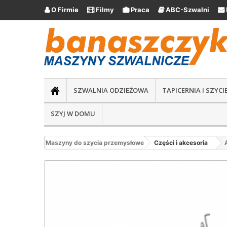
O Firmie
Filmy
Praca
ABC-Szwalni





SZWALNIA ODZIEŻOWA
TAPICERNIA I SZYC
SZYJ W DOMU
Maszyny do szycia przemysłowe
Części i akcesoria