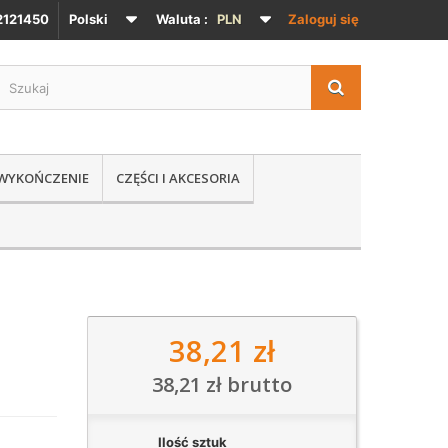
121450
Polski
Waluta :
PLN
Zaloguj się
 WYKOŃCZENIE
CZĘŚCI I AKCESORIA
38,21 zł
38,21 zł
brutto
Ilość sztuk