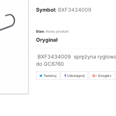
Symbol:
BXF3434009
Marka:
Stan:
Nowy produkt
Oryginał
BXF3434009 sprężyna ryglowa
do GC6760
Tweetuj
Udostępnij
Google+