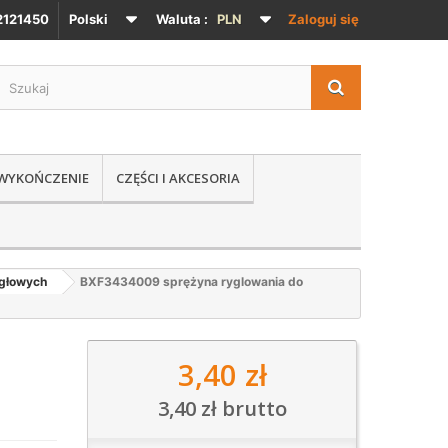
121450
Polski
Waluta :
PLN
Zaloguj się
 WYKOŃCZENIE
CZĘŚCI I AKCESORIA
igłowych
BXF3434009 sprężyna ryglowania do
3,40 zł
3,40 zł
brutto