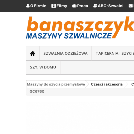
O Firmie
Filmy
Praca
ABC-Szwalni





SZWALNIA ODZIEŻOWA
TAPICERNIA I SZYC
SZYJ W DOMU
Maszyny do szycia przemysłowe
Części i akcesoria
C
GC6760