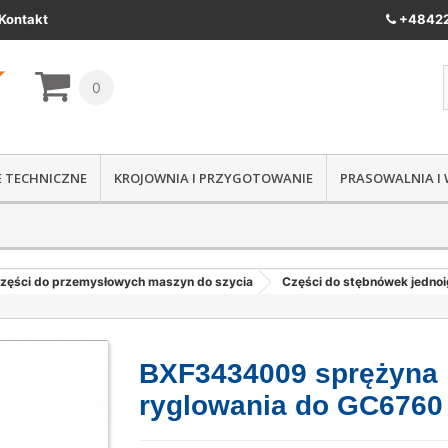
Kontakt
+48422
0
IE TECHNICZNE
KROJOWNIA I PRZYGOTOWANIE
PRASOWALNIA I
zęści do przemysłowych maszyn do szycia
Części do stębnówek jedno
BXF3434009 sprężyna
ryglowania do GC6760