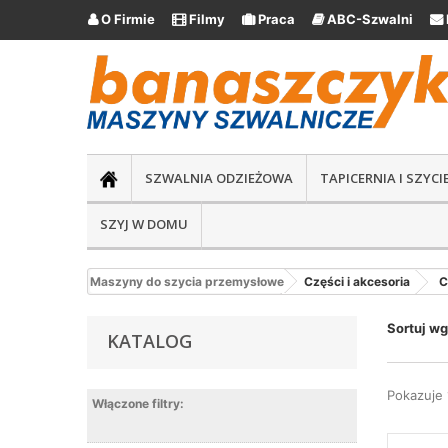
O Firmie
Filmy
Praca
ABC-Szwalni





SZWALNIA ODZIEŻOWA
TAPICERNIA I SZYC
SZYJ W DOMU
Maszyny do szycia przemysłowe
Części i akcesoria
C
Sortuj wg
KATALOG
Pokazuje 
Włączone filtry: