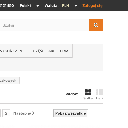
121450
Polski
Waluta :
PLN
Zaloguj się
 WYKOŃCZENIE
CZĘŚCI I AKCESORIA
uszkowych
Widok:
Siatka
Lista
2
Następny
Pokaż wszystkie