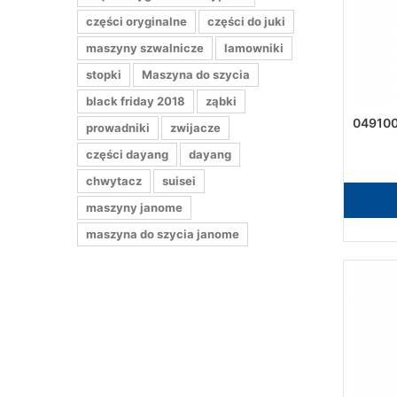
części oryginalne
części do juki
maszyny szwalnicze
lamowniki
stopki
Maszyna do szycia
black friday 2018
ząbki
049100
prowadniki
zwijacze
części dayang
dayang
chwytacz
suisei
maszyny janome
maszyna do szycia janome