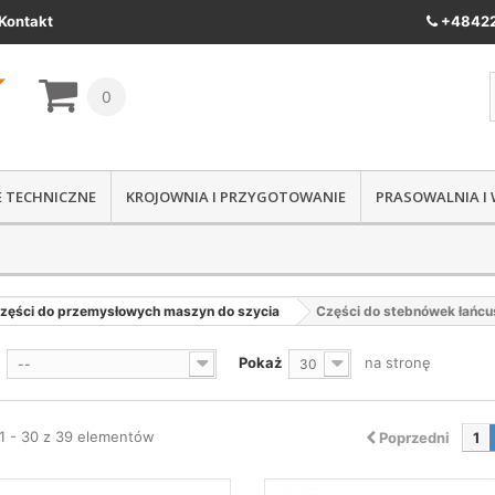
Kontakt
+48422
0
IE TECHNICZNE
KROJOWNIA I PRZYGOTOWANIE
PRASOWALNIA I
zęści do przemysłowych maszyn do szycia
Części do stebnówek łańc
Pokaż
na stronę
--
30
1 - 30 z 39 elementów
Poprzedni
1