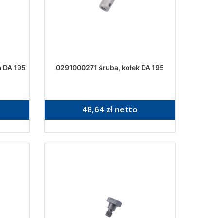
 DA 195
0291000271 śruba, kołek DA 195
48,64 zł netto