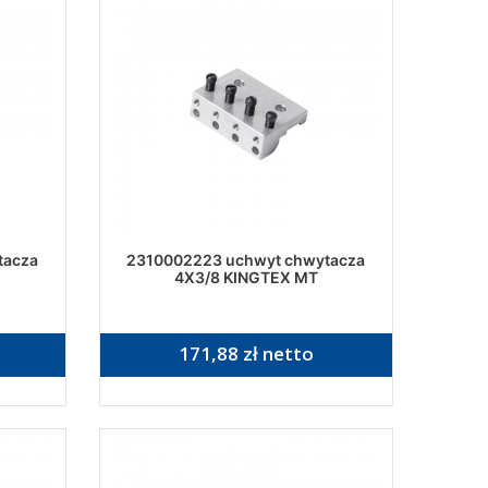
tacza
2310002223 uchwyt chwytacza
4X3/8 KINGTEX MT
171,88 zł netto