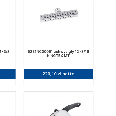
4x3/8
5231NC00061 uchwyt igły 12x3/16
KINGTEX MT
220,10 zł netto