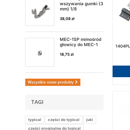
wszywania gumki (3
mm) 1/8
38,08 zł
MEC-1SP mimośród
głowicy do MEC-1
1404PL
18,75 zł
Wszystkie nowe produkty
TAGI
typical
części do typical
juki
części oryginalne do typical