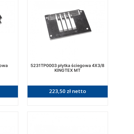
gowa
5231TP0003 płytka ściegowa 4X3/8
KINGTEX MT
223,50 zł netto