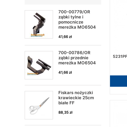
700-00779/OR
ząbki tylne i
pomocnicze
mereżka MO6504
41,66 zł
700-00786/OR
5231PF
ząbki przednie
mereżka MO6504
41,66 zł
Fiskars nożyczki
krawieckie 25cm
białe FF
88,35 zł