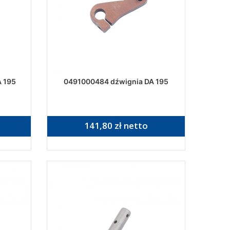
 195
0491000484 dźwignia DA 195
141,80 zł netto