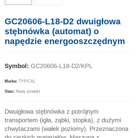
GC20606-L18-D2 dwuigłowa
stębnówka (automat) o
napędzie energooszczędnym
Symbol:
GC20606-L18-D2/KPL
Marka:
TYPICAL
Stan:
Nowy produkt
Dwuigłowa stębnówka z potrójnym
transportem (igła, ząbki, stopka), z dużymi
chwytaczami (wałek poziomy). Przeznaczona
do ciężkich materiałów. Maszyna z