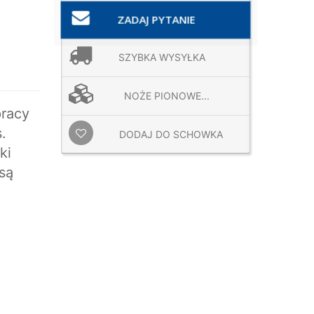
ZADAJ PYTANIE
SZYBKA WYSYŁKA
NOŻE PIONOWE...
racy
.
DODAJ DO SCHOWKA
ki
są