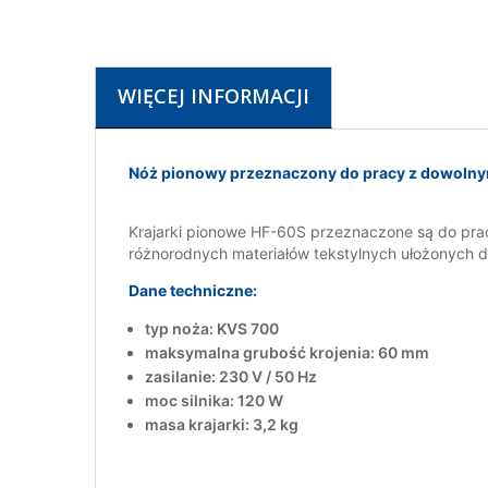
WIĘCEJ INFORMACJI
Nóż pionowy przeznaczony do pracy z dowolnymi
Krajarki pionowe HF-60S przeznaczone są do pracy
różnorodnych materiałów tekstylnych ułożonych 
Dane techniczne:
typ noża: KVS 700
maksymalna grubość krojenia: 60 mm
zasilanie: 230 V / 50 Hz
moc silnika: 120 W
masa krajarki: 3,2 kg