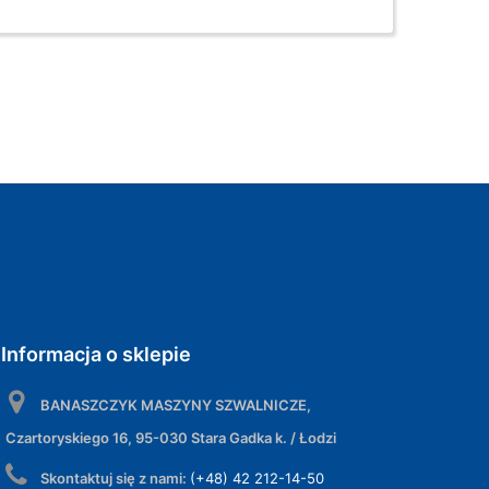
Informacja o sklepie
BANASZCZYK MASZYNY SZWALNICZE,
Czartoryskiego 16, 95-030 Stara Gadka k. / Łodzi
Skontaktuj się z nami:
(+48) 42 212-14-50