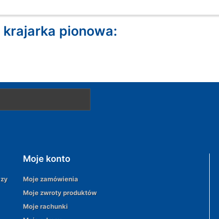
krajarka pionowa:
Moje konto
azy
Moje zamówienia
Moje zwroty produktów
Moje rachunki