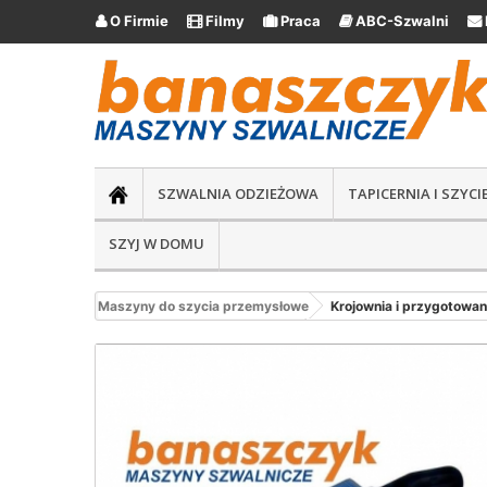
O Firmie
Filmy
Praca
ABC-Szwalni





SZWALNIA ODZIEŻOWA
TAPICERNIA I SZYC
SZYJ W DOMU
Maszyny do szycia przemysłowe
Krojownia i przygotowan