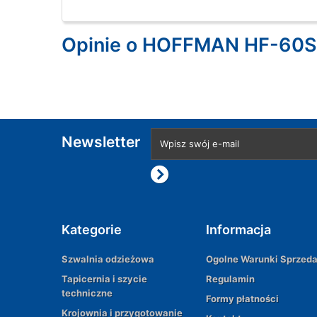
Opinie o HOFFMAN HF-60S 
Newsletter
Kategorie
Informacja
Szwalnia odzieżowa
Ogolne Warunki Sprzed
Tapicernia i szycie
Regulamin
techniczne
Formy płatności
Krojownia i przygotowanie