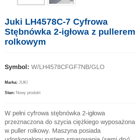
Juki LH4578C-7 Cyfrowa
Stębnówka 2-igłowa z pullerem
rolkowym
Symbol:
W/LH4578CFGF7NB/GLO
Marka:
JUKI
Stan:
Nowy produkt
W pełni cyfrowa stębnówka 2-igłowa
przeznaczona do szycia ciężkiego wyposażona
w puller rolkowy. Maszyna posiada
udoskonalony system smarowania (semi dry)