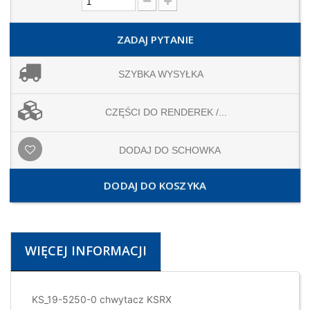
ZADAJ PYTANIE
SZYBKA WYSYŁKA
CZĘŚCI DO RENDEREK /...
DODAJ DO SCHOWKA
DODAJ DO KOSZYKA
WIĘCEJ INFORMACJI
KS_19-5250-0 chwytacz KSRX