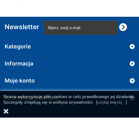
Newsletter
Kategorie
Informacja
Moje konto
Strona wykorzystuje pliki cookies w celu prawidłowego jej działania.
Informacja o sklepie
Szczegóły znajdują się w polityce prywatności.
[
czytaj więcej...
]
© 2026 | All rights reserved