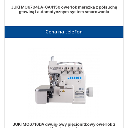
JUKI MO6704DA-0A4150 owerlok mereżka z półsuchą
głowicą i automatycznym system smarowania
Cena na telefon
JUKI MO6716DA dwuigłowy pięcionitkowy owerlok z