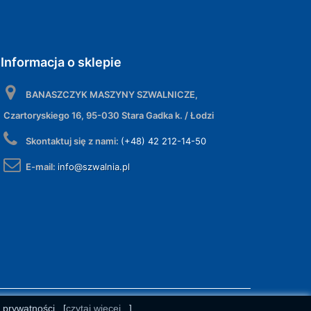
Informacja o sklepie
BANASZCZYK MASZYNY SZWALNICZE,
Czartoryskiego 16, 95-030 Stara Gadka k. / Łodzi
Skontaktuj się z nami:
(+48) 42 212-14-50
E-mail:
info@szwalnia.pl
e prywatności.
[
czytaj więcej...
]