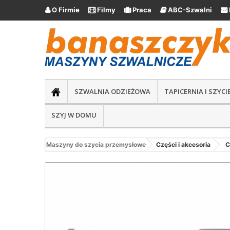
O Firmie
Filmy
Praca
ABC-Szwalni





SZWALNIA ODZIEŻOWA
TAPICERNIA I SZYC
SZYJ W DOMU
Maszyny do szycia przemysłowe
Części i akcesoria
C