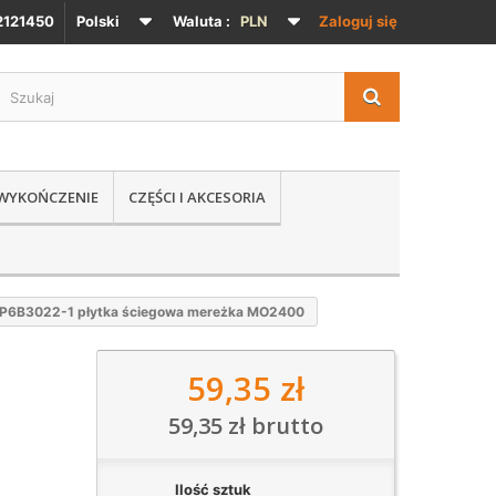
121450
Polski
Waluta :
PLN
Zaloguj się
 WYKOŃCZENIE
CZĘŚCI I AKCESORIA
P6B3022-1 płytka ściegowa mereżka MO2400
59,35 zł
59,35 zł
brutto
Ilość sztuk