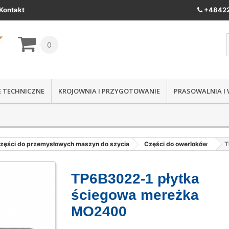
Kontakt
+48422
0
IE TECHNICZNE
KROJOWNIA I PRZYGOTOWANIE
PRASOWALNIA I
zęści do przemysłowych maszyn do szycia
Części do owerloków
T
TP6B3022-1 płytka
ściegowa mereżka
MO2400