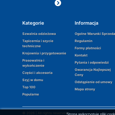
Kategorie
Informacja
Szwalnia odzieżowa
Ogolne Warunki Sprzed
Tapicernia i szycie
Regulamin
techniczne
Formy płatności
Krojownia i przygotowanie
Kontakt
Prasowalnia i
Pytania i odpowiedzi
wykończenie
Gwarancja Najlepszej
Części i akcesoria
Ceny
Szyj w domu
Odstąpienie od umowy
Top 100
Mapa strony
Popularne
© 2026 | All rights reserved
Strona wykorzystuje pliki cook