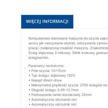
WIĘCEJ INFORMACJI
Komputerowo sterowana maszyna do szycia zapr
wzoru jak naszywanie etykiet, odszywanie zamoc
pracę i zwiększoną trwałość maszyny. Znakomicie
Ścieg stębnowy 2-nitkowy. Silnik krokowy gwaran
ściegów/min.
Parametry techniczne:
• Pole szycia: 13x10cm
• Typ ściegu: stębnowy (301)
• Napęd direct-drive
• Maksymalna prędkość szycia: 2700 ściegów na
• Długość ściegu: 0.05-12.7mm
• Podnoszenie ramki dociskowej: 25mm
• Automatyczne obcinanie nici
• Automatyczny odrzutnik nici