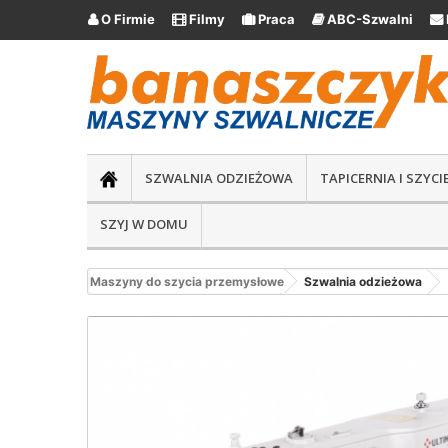
O Firmie
Filmy
Praca
ABC-Szwalni





SZWALNIA ODZIEŻOWA
TAPICERNIA I SZYC
SZYJ W DOMU
Maszyny do szycia przemysłowe
Szwalnia odzieżowa