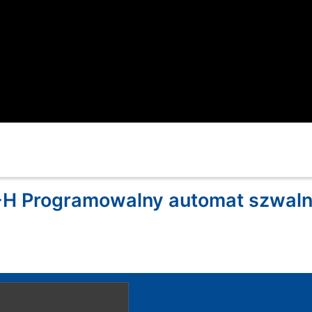
-H Programowalny automat szwaln