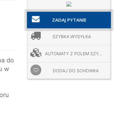
ZADAJ PYTANIE
SZYBKA WYSYŁKA
AUTOMATY Z POLEM SZY...
na do
u w
DODAJ DO SCHOWKA
oru