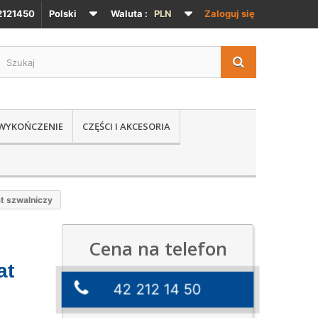
121450
Polski
Waluta :
PLN
Zaloguj się
 WYKOŃCZENIE
CZĘŚCI I AKCESORIA
t szwalniczy
Cena na telefon
at
42 212 14 50