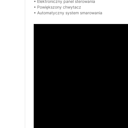
• Elektroniczny panel sterowania
• Powiększony chwytacz
• Automatyczny system smarowania