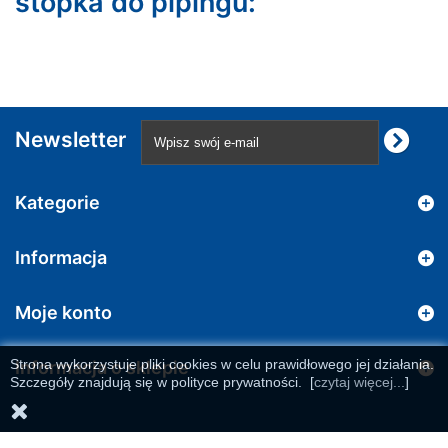
stopka do pipingu:
Newsletter
Kategorie
Informacja
Moje konto
Strona wykorzystuje pliki cookies w celu prawidłowego jej działania.
Informacja o sklepie
Szczegóły znajdują się w polityce prywatności.
[
czytaj więcej...
]