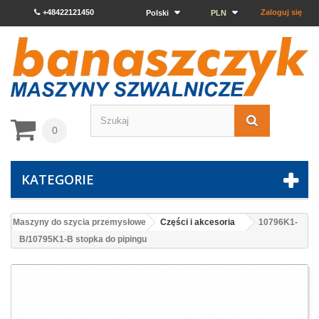
+48422121450
Zaloguj się
Polski
PLN
0
KATEGORIE
Maszyny do szycia przemysłowe
Części i akcesoria
10796K1-
B/10795K1-B stopka do pipingu