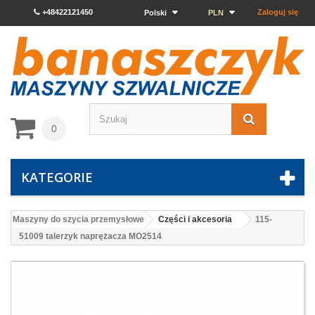
+48422121450
Zaloguj się
Polski
PLN
0
KATEGORIE
Maszyny do szycia przemysłowe
Części i akcesoria
115-
51009 talerzyk naprężacza MO2514