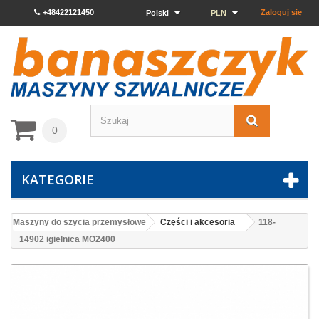
+48422121450
Zaloguj się
Polski
PLN
0
KATEGORIE
Maszyny do szycia przemysłowe
Części i akcesoria
118-
14902 igielnica MO2400