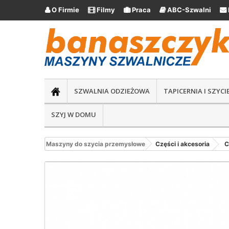
O Firmie
Filmy
Praca
ABC-Szwalni





SZWALNIA ODZIEŻOWA
TAPICERNIA I SZYC
SZYJ W DOMU
Maszyny do szycia przemysłowe
Części i akcesoria
C