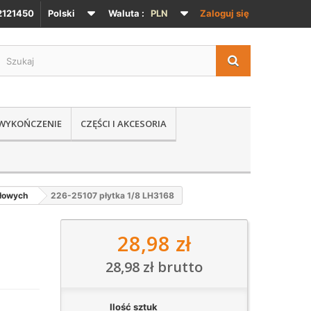
121450
Polski
Waluta :
PLN
Zaloguj się
 WYKOŃCZENIE
CZĘŚCI I AKCESORIA
głowych
226-25107 płytka 1/8 LH3168
28,98 zł
28,98 zł
brutto
Ilość sztuk