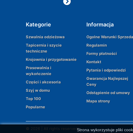
Kategorie
Informacja
Szwalnia odzieżowa
Ogolne Warunki Sprzed
Tapicernia i szycie
Regulamin
techniczne
Formy płatności
Krojownia i przygotowanie
Kontakt
Prasowalnia i
Pytania i odpowiedzi
wykończenie
Gwarancja Najlepszej
Części i akcesoria
Ceny
Szyj w domu
Odstąpienie od umowy
Top 100
Mapa strony
Popularne
© 2026 | All rights reserved
Strona wykorzystuje pliki cook