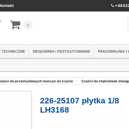
Kontakt
+48422
0
IE TECHNICZNE
KROJOWNIA I PRZYGOTOWANIE
PRASOWALNIA I
zęści do przemysłowych maszyn do szycia
Części do stębnówek dwui
226-25107 płytka 1/8
LH3168