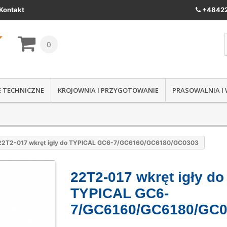
Kontakt
+48422
0
IE TECHNICZNE
KROJOWNIA I PRZYGOTOWANIE
PRASOWALNIA I
22T2-017 wkręt igły do TYPICAL GC6-7/GC6160/GC6180/GC0303
22T2-017 wkręt igły do
TYPICAL GC6-
7/GC6160/GC6180/GC