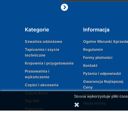
Kategorie
Informacja
Szwalnia odzieżowa
Ogolne Warunki Sprzed
Tapicernia i szycie
Regulamin
techniczne
Formy płatności
Krojownia i przygotowanie
Kontakt
Prasowalnia i
Pytania i odpowiedzi
wykończenie
Gwarancja Najlepszej
Części i akcesoria
Ceny
Szyj w domu
Odstąpienie od umowy
Strona wykorzystuje pliki cook
Top 100
Mapa strony
Popularne