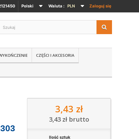
121450
Polski
Waluta :
PLN
Zaloguj się
 WYKOŃCZENIE
CZĘŚCI I AKCESORIA
3,43 zł
3,43 zł
brutto
0303
Ilość sztuk