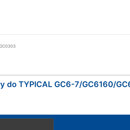
; GC0303
igły do TYPICAL GC6-7/GC6160/G