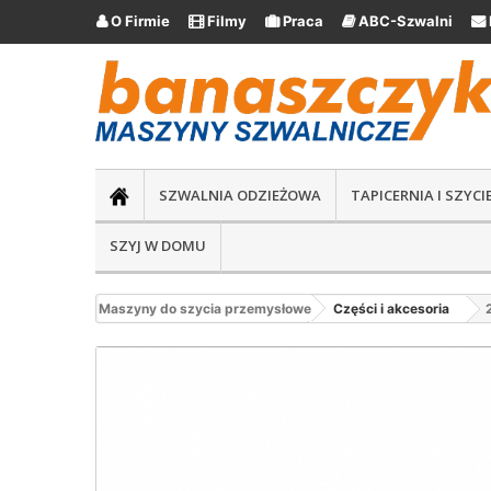
O Firmie
Filmy
Praca
ABC-Szwalni





SZWALNIA ODZIEŻOWA
TAPICERNIA I SZYC
SZYJ W DOMU
Maszyny do szycia przemysłowe
Części i akcesoria