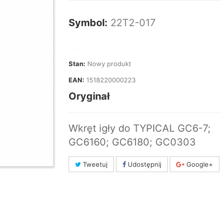
Symbol:
22T2-017
Marka:
Stan:
Nowy produkt
EAN:
1518220000223
Oryginał
Wkręt igły do TYPICAL GC6-7;
GC6160; GC6180; GC0303
Tweetuj
Udostępnij
Google+