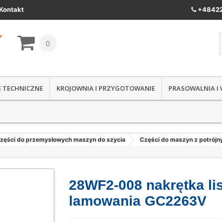
Kontakt
+48422
0
IE TECHNICZNE
KROJOWNIA I PRZYGOTOWANIE
PRASOWALNIA I
zęści do przemysłowych maszyn do szycia
Części do maszyn z potrój
28WF2-008 nakrętka li
lamowania GC2263V