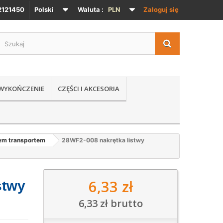
121450
Polski
Waluta :
PLN
Zaloguj się
 WYKOŃCZENIE
CZĘŚCI I AKCESORIA
nym transportem
28WF2-008 nakrętka listwy
6,33 zł
stwy
6,33 zł
brutto