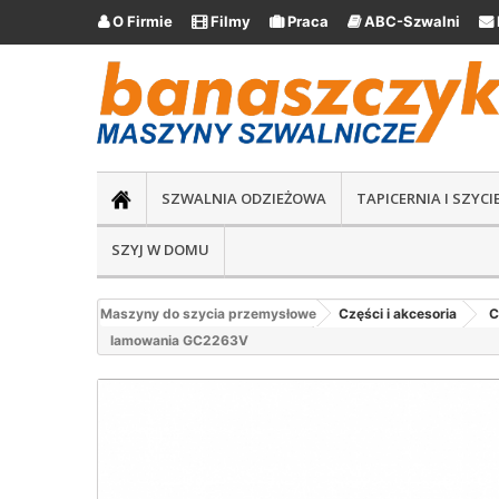
O Firmie
Filmy
Praca
ABC-Szwalni





SZWALNIA ODZIEŻOWA
TAPICERNIA I SZYC
SZYJ W DOMU
Maszyny do szycia przemysłowe
Części i akcesoria
C
lamowania GC2263V