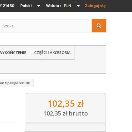
121450
Polski
Waluta :
PLN
Zaloguj się
 WYKOŃCZENIE
CZĘŚCI I AKCESORIA
ion Specjal 63900
102,35 zł
102,35 zł
brutto