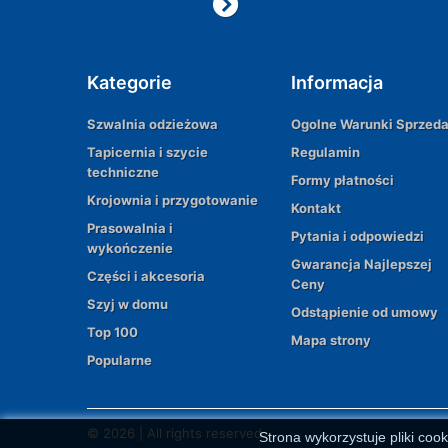
Kategorie
Informacja
Szwalnia odzieżowa
Ogolne Warunki Sprzed
Tapicernia i szycie
Regulamin
techniczne
Formy płatności
Krojownia i przygotowanie
Kontakt
Prasowalnia i
Pytania i odpowiedzi
wykończenie
Gwarancja Najlepszej
Części i akcesoria
Ceny
Szyj w domu
Odstąpienie od umowy
Top 100
Mapa strony
Popularne
© 2026 | All rights reserved
Strona wykorzystuje pliki cook