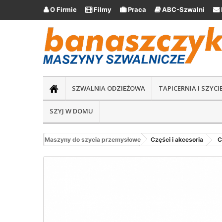
O Firmie
Filmy
Praca
ABC-Szwalni





SZWALNIA ODZIEŻOWA
TAPICERNIA I SZYC
SZYJ W DOMU
Maszyny do szycia przemysłowe
Części i akcesoria
C