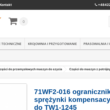
Kontakt
+48422
0
IE TECHNICZNE
KROJOWNIA I PRZYGOTOWANIE
PRASOWALNIA I
zęści do przemysłowych maszyn do szycia
Części do maszyn z potrój
71WF2-016 ograniczni
sprężynki kompensacy
do TW1-1245