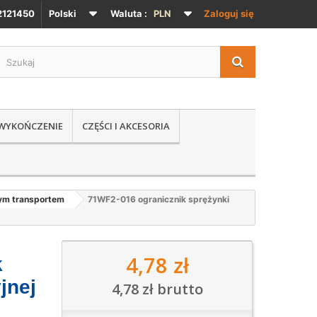
121450
Polski
Waluta :
PLN
Zaloguj się
 WYKOŃCZENIE
CZĘŚCI I AKCESORIA
nym transportem
71WF2-016 ogranicznik sprężynki
4,78 zł
k
jnej
4,78 zł
brutto