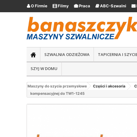
O Firmie
Filmy
Praca
ABC-Szwalni





SZWALNIA ODZIEŻOWA
TAPICERNIA I SZYC
SZYJ W DOMU
Maszyny do szycia przemysłowe
Części i akcesoria
C
kompensacyjnej do TW1-1245