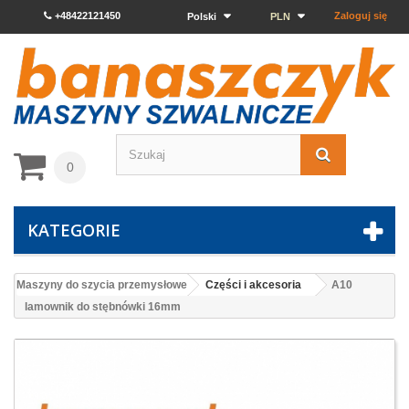
+48422121450
Zaloguj się
Polski
PLN
0
KATEGORIE
Maszyny do szycia przemysłowe
Części i akcesoria
A10
lamownik do stębnówki 16mm