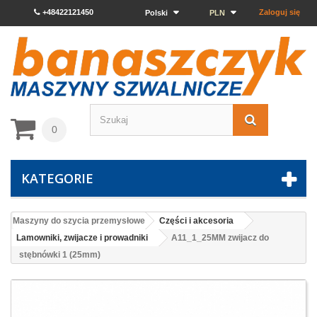
+48422121450
Zaloguj się
Polski
PLN
0
KATEGORIE
Maszyny do szycia przemysłowe
Części i akcesoria
Lamowniki, zwijacze i prowadniki
A11_1_25MM zwijacz do
stębnówki 1 (25mm)