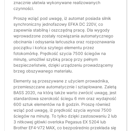
znacznie ułatwia wykonywane realizowanych
czynności.
Proszę wziąć pod uwagę, iż automat posiada silnik
synchroniczny jednofazowy EFKA DC 220V, co
zapewnia stabilną i oszczędną pracę. Dla wygody
wprowadzone zostały rozwiązania automatycznego
obcinania i odsysania łańcuszka oraz rozpoznawania
początku i końca szytego elementu przez
fotokomórkę. Prędkość szycia 7500 ściegów na
minutę, umożliwi szybką pracę przy pełnym
bezpieczeństwie, dzięki urządzeniu prowadzącemy
brzeg obszywanego materiału.
Elementy są przeszywane z użyciem prowadnika,
przemieszczane automatycznie i sztaplowane. Zaletą
BASS 2020, na którą także warto zwrócić uwagę, jest
standardowa szerokość ściegu 6 mm oraz wydajność
600 sztuk elementów na 8 godzin. Proszę również
wziąć pod uwagę, iż prędkość szycia wynosi 7500
ściegów na minutę. To tylko dzięki zastosowaniu 2 lub
3 nitkowej główki overloka Pegasus EX 5204 lub
Brother EF4-V72 MAX, co bezpośrednio przekłada się